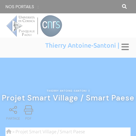
NOS PORTAILS :
Thierry Antoine-Santoni |
THIERRY ANTOINE-SANTONI
|
Projet Smart Village / Smart Paese
PARTAGE
PDF
> Projet Smart Village / Smart Paese