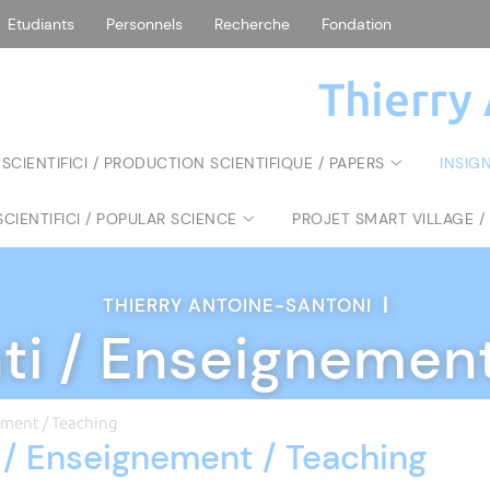
Etudiants
Personnels
Recherche
Fondation
Thierry
 SCIENTIFICI / PRODUCTION SCIENTIFIQUE / PAPERS
INSIG
SCIENTIFICI / POPULAR SCIENCE
PROJET SMART VILLAGE /
THIERRY ANTOINE-SANTONI
|
ti / Enseignement
ement / Teaching
 / Enseignement / Teaching